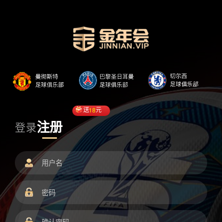
送
18
元
注册
登录